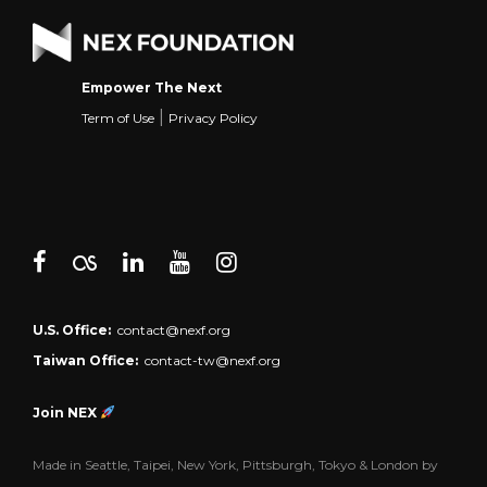
Empower The Next
|
Term of Use
Privacy Policy
U.S. Office:
contact@nexf.org
Taiwan Office:
contact-tw@nexf.org
Join NEX
Made in Seattle, Taipei, New York, Pittsburgh, Tokyo & London by