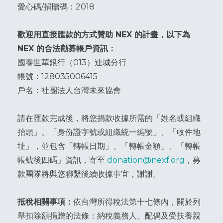
愛心碼/捐贈碼：2018
歡迎用直接匯款的方式贊助 NEX 的計畫，以下為
NEX 的合法勸募帳戶資訊：
國泰世華銀行（013）連城分行
帳號：128035006415
戶名：社團法人台灣未來協會
請在匯款完成後，將您捐款收據所需的「姓名或組織
抬頭」、「身份證字號或組織統一編號」、「收件地
址」，並包含「轉帳日期」、「轉帳金額」、「轉帳
帳號後四碼」資訊，寄至
donation@nexf.org
，募
款團隊將與您聯繫後續收據事宜，謝謝。
抵稅相關事項：
依台灣所得稅法第十七條內，關於列
舉扣除額捐贈的法條：納稅義務人、配偶及受扶養親