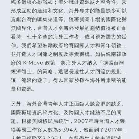
臨多個核心挑戰如：海外職涯資源缺乏整合性、未
形成互助的連結和文化、海外專才的能量缺少可以
貢獻台灣的匯集渠道等。隨著就業市場的國際化與
無國界化，台灣人才至海外發展的趨勢值得被正面
看待。七十多萬的海外工作者，或可視為國力的延
伸。我們希望鼓勵政府培育國際人才和青年領袖，
並打造人才回流之制度及專責機構。如借鏡南韓政
府的 K-Move 政策，將海外人才納入「擴張台灣
經濟領土」的策略，透過長遠性人才回流的規劃，
讓「流浪的遊子」得以回家發揮在海外所累積的能
量和資源。
另外，海外台灣青年人才正面臨人脈資源的缺乏、
國際職場資訊碎片化、及跨國人才鏈結不足的問
題。根據美國移民局統計，2007年時台灣人才獲
得美國工作簽人數為5,394人，然而到了2017年，
人數已經降至2,200人。在留學生人數未明顯減