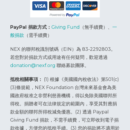
PayPal 捐款方式：
Giving Fund
（無手續費）、
一
般捐款
（需手續費）
NEX 的聯邦稅識別號碼（EIN）為 83-2292803。
若您對於捐款方式或用途有任何疑問，歡迎透過
donation@nexf.org
聯絡募款團隊。
抵稅相關事項：
(1) 根據《美國國內稅收法》第501(c)
(3)條規範，NEX Foundation 台灣未來基金會為美
國政府核准之非營利慈善機構，得以免除美國聯邦所
得稅。捐贈者可在法律規定的範圍內，享受其對應捐
款金額的聯邦所得稅減免優惠。(2) 透過 Paypal
Giving Fund 捐款，不需手續費，可立即收到電子捐
款收據，方便您的抵稅手續。(3) 您的捐款將不適用於