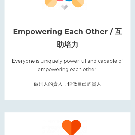
Empowering Each Other / 互
助培力
Everyone is uniquely powerful and capable of
empowering each other.
做別人的貴人，也做自己的貴人